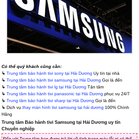
Có thể quý khách cũng cần:
↳
Trung tâm bảo hành tivi sony tại Hải Dương
Uy tín tại nhà
↳
Trung tâm bảo hành tivi samsung tại Hải Dương
Gọi là đến
↳
Trung tâm bảo hành tivi lg tại Hải Dương
Tận tâm
↳
Trung tâm bảo hành tivi panasonic tại Hải Dương
phục vụ 24/7
↳
Trung tâm bảo hành tivi sharp tại Hải Dương
Gọi là đến
↳
Dịch vụ
thay màn hình tivi samsung tại hải dương
100% Chính
Hãng
Trung tâm Bảo hành tivi Samsung tại Hải Dương uy tín
Chuyên nghiệp
Đến với Trung tâm bạn được trả lời về tình trạng máy lỗi gì có thể