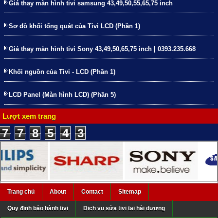
Giá thay màn hình tivi samsung 43,49,50,55,65,75 inch
Sơ đồ khối tổng quát của Tivi LCD (Phần 1)
Giá thay màn hình tivi Sony 43,49,50,65,75 inch | 0393.235.668
Khối nguồn của Tivi - LCD (Phần 1)
LCD Panel (Màn hình LCD) (Phần 5)
Lượt xem trang
7
7
8
5
4
3
Trang chủ
About
Contact
Sitemap
Quy định bảo hành tivi
Dịch vụ sửa tivi tại hải dương