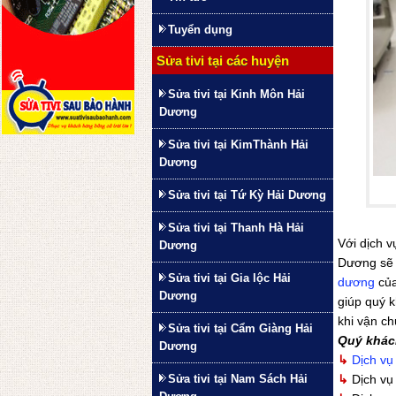
Tuyển dụng
Sửa tivi tại các huyện
Sửa tivi tại Kinh Môn Hải
Dương
Sửa tivi tại KimThành Hải
Dương
Sửa tivi tại Tứ Kỳ Hải Dương
Sửa tivi tại Thanh Hà Hải
Với dịch 
Dương
Dương sẽ k
Sửa tivi tại Gia lộc Hải
dương
của
Dương
giúp quý k
khi vận ch
Sửa tivi tại Cẩm Giàng Hải
Quý khác
Dương
↳
Dịch vụ 
Sửa tivi tại Nam Sách Hải
↳
Dịch v