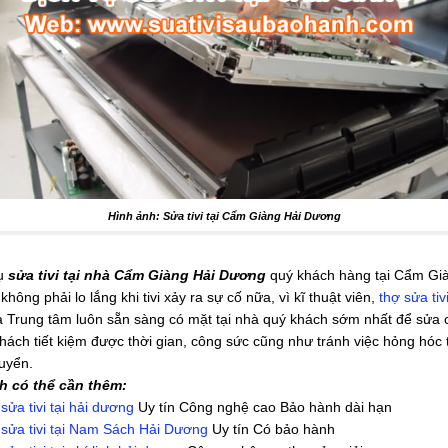
Hình ảnh: Sửa tivi tại Cẩm Giàng Hải Dương
vụ
sửa tivi tại nhà Cẩm Giàng Hải Dương
quý khách hàng tại Cẩm Gi
hông phải lo lắng khi tivi xảy ra sự cố nữa, vì kĩ thuật viên,
thợ sửa tivi
 Trung tâm luôn sẵn sàng có mặt tại nhà quý khách sớm nhất để sửa ch
hách tiết kiệm được thời gian, công sức cũng như tránh việc hỏng hóc t
uyển.
h có thể cần thêm:
sửa tivi tại hải dương
Uy tín Công nghệ cao Bảo hành dài hạn
ụ
sửa tivi tại Nam Sách Hải Dương
Uy tín Có bảo hành