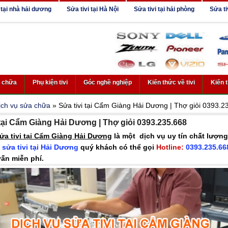
 tại nhà hải dương
Sửa tivi tại Hà Nội
Sửa tivi tại hải phòng
Sửa ti
a chữa
Phụ kiện tivi
Góc nghề nghiệp
Kiến thức về tivi
Kiến 
ịch vụ sửa chữa
» Sửa tivi tại Cẩm Giàng Hải Dương | Thợ giỏi 0393.2
 tại Cẩm Giàng Hải Dương | Thợ giỏi 0393.235.668
ửa tivi tại Cẩm Giàng Hải Dương
là một dịch vụ uy tín chất lượn
m
sửa tivi tại Hải Dương
quý khách có thể gọi
Hotline:
0393.235.66
vấn miễn phí.