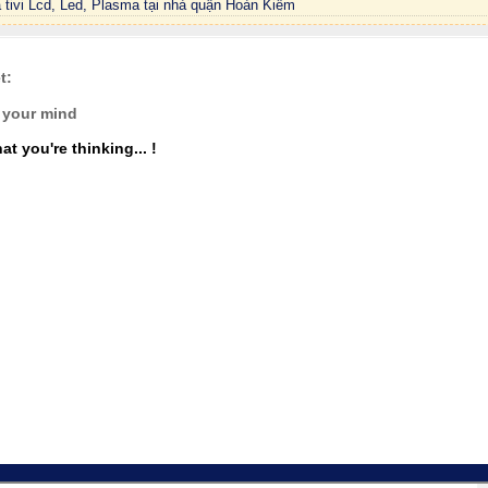
 tivi Lcd, Led, Plasma tại nhà quận Hoàn Kiếm
t:
 your mind
at you're thinking... !