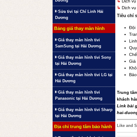
Dương
↳
Dịch v
↳
Dịch v
Sửa tivi tại Chí Linh Hải
Tiêu chí 
Dương
Đội 
Bảng giá thay màn hình
Tran
Giá thay màn hình tivi
Linh
SamSung tại Hải Dương
Quy
Chế
Giá thay màn hình tivi Sony
Giá 
tại Hải Dương
Khô
Bảo 
Giá thay màn hình tivi LG tại
Hải Dương
Trung tâm
Giá thay màn hình tivi
Panasonic tại Hải Dương
khách hà
Link bài 
Giá thay màn hình tivi Sharp
hai-duon
tại Hải Dương
Like and S
Địa chỉ trung tâm bảo hành