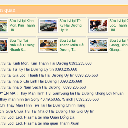
ên quan
Sửa tivi tại Kinh
Sửa tivi tại Tứ
Sửa tivi tại 
Môn, Kim Thành
Kỳ Hải Dương
Lộc, Thanh
Hả...
Uy tín...
Hải ...
Sửa Tivi Tại
Sửa tivi tại
Sửa tivi tại
Nhà Hải Dương:
Thanh Miện Hải
Giang, Bình
Nhanh &...
Dương T...
Giang...
 tivi tại Kinh Môn, Kim Thành Hải Dương 0393.235.668
 tivi tại Tứ Kỳ Hải Dương Uy tín 0393.235.668
 tivi tại Gia Lộc, Thanh Hà Hải Dương Uy tín 0393.235.668
tivi tại nhà ở Chí Linh Hải Dương | 0393.235.668
 tivi tại nhà ở Nam Sách Hải Dương | 0393.235.668
YẾN MẠI: Thay Màn Hình Tivi SamSung tại Hải Dương Không Lợi Nhuận
thay màn hình tivi Sony 43,49,50,65,75 inch | 0393.235.668
 Chỉ Thay Màn Hình Tivi Tại Hải Dương Chính Hãng
 chỉ Sửa Chữa Tivi Tại Nhà ở Hải Dương Thợ Giỏi Uy tín
 tivi Lcd, Led, Plasma tại nhà Quận Đống Đa
 tivi Lcd, Led, Plasma tại nhà quận Thanh Xuân