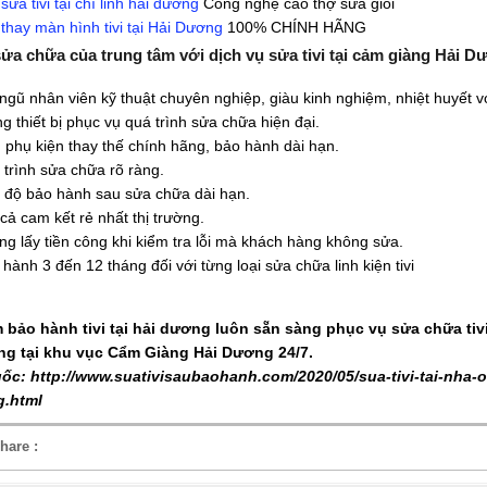
ụ
sửa tivi tại chí linh hải dương
Công nghệ cao thợ sửa giỏi
ụ
thay màn hình tivi tại Hải Dương
100% CHÍNH HÃNG
sửa chữa của trung tâm với dịch vụ sửa tivi tại cảm giàng Hải 
ngũ nhân viên kỹ thuật chuyên nghiệp, giàu kinh nghiệm, nhiệt huyết v
g thiết bị phục vụ quá trình sửa chữa hiện đại.
 phụ kiện thay thế chính hãng, bảo hành dài hạn.
 trình sửa chữa rõ ràng.
 độ bảo hành sau sửa chữa dài hạn.
cả cam kết rẻ nhất thị trường.
ng lấy tiền công khi kiểm tra lỗi mà khách hàng không sửa.
hành 3 đến 12 tháng đối với từng loại sửa chữa linh kiện tivi
 bảo hành tivi tại hải dương luôn sẵn sàng phục vụ sửa chữa tiv
ng tại khu vục Cẩm Giàng Hải Dương 24/7.
gốc: http://www.suativisaubaohanh.com/2020/05/sua-tivi-tai-nha-o-
g.html
hare :