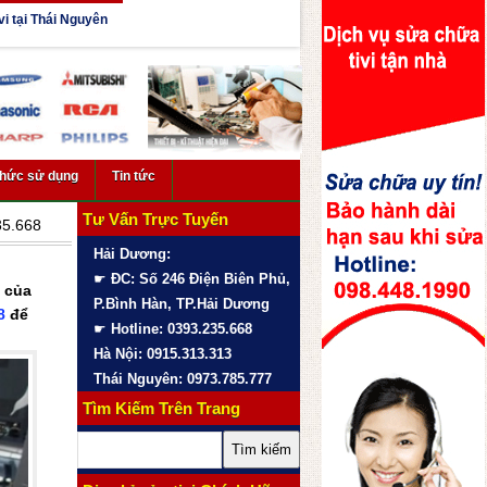
vi tại Thái Nguyên
thức sử dụng
Tin tức
Tư Vấn Trực Tuyến
35.668
Hải Dương:
☛
ĐC: Số 246 Điện Biên Phủ,
g của
P.Bình Hàn, TP.Hải Dương
8
để
☛
Hotline: 0393.235.668
Hà Nội: 0915.313.313
Thái Nguyên: 0973.785.777
Tìm Kiếm Trên Trang