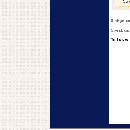
Sửa
0 nhận xé
Speak up
Tell us wh