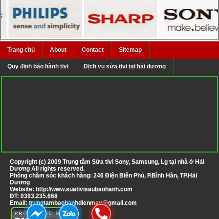
Trang chủ
About
Contact
Sitemap
Quy định bảo hành tivi
Dịch vụ sửa tivi tại hải dương
Copyright (c) 2009
Trung tâm Sửa tivi Sony, Samsung, Lg tại nhà ở Hải
Dương
All rights reserved.
Phòng chăm sóc khách hàng: 246 Điện Biên Phủ, P.Bình Hàn, TP.Hải
Dương
Website:
http://www.suativisaubaohanh.com
ĐT:
0393.235.668
Email:
trungtambaohanhdienmay@gmail.com