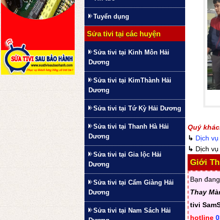
Tuyển dụng
Sửa tivi tại các huyện
Sửa tivi tại Kinh Môn Hải
Dương
Sửa tivi tại KimThành Hải
Dương
Sửa tivi tại Tứ Kỳ Hải Dương
Sửa tivi tại Thanh Hà Hải
Quý khác
Dương
↳
Dịch vụ 
↳
Dịch v
Sửa tivi tại Gia lộc Hải
Giới Th
Dương
Bạn đang
Sửa tivi tại Cẩm Giàng Hải
Thay Màn
Dương
tivi SamS
Sửa tivi tại Nam Sách Hải
hotline
0