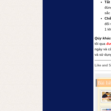
Tất
đún
sắc
Chế
đối
1 kh
Qúy khách
tôi qua
đư
ngày và cả
và sử dụng
Like and S
Bài li