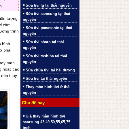
Sửa tivi lg tại thái nguyên
h
Sửa tivi samsung tại thái
hiện tượng
nguyên
vi cảm
Sửa tivi panasonic tại thái
rường trình
nguyên
Sửa tivi sharp tại thái
n hình
nguyên
ỡ phải
Sửa tivi toshiba tại thái
nguyên
thay màn
ng hoặc các
Sửa chữa tivi tại hải dương
 nên thay
Sửa tivi tại thái nguyên
Thay màn hình tivi ở thái
nguyên
Chủ đề hay
Giá thay màn hình tivi
samsung 43,49,50,55,65,75
inch