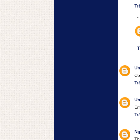
Trả
T
U
Cò
Trả
U
Em
Trả
Ng
Th