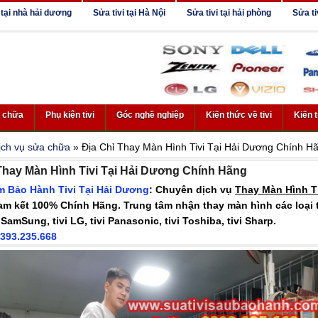
 tại nhà hải dương
Sửa tivi tại Hà Nội
Sửa tivi tại hải phòng
Sửa ti
a chữa
Phụ kiện tivi
Góc nghề nghiệp
Kiến thức về tivi
Kiến 
ịch vụ sửa chữa
» Địa Chỉ Thay Màn Hình Tivi Tại Hải Dương Chính H
Thay Màn Hình Tivi Tại Hải Dương Chính Hãng
m Bảo Hành Tivi Tại Hải Dương
: Chuyên dịch vụ
Thay Màn Hình Ti
m kết 100% Chính Hãng. Trung tâm nhận thay màn hình các loại tiv
 SamSung, tivi LG, tivi Panasonic, tivi Toshiba, tivi Sharp.
393.235.668