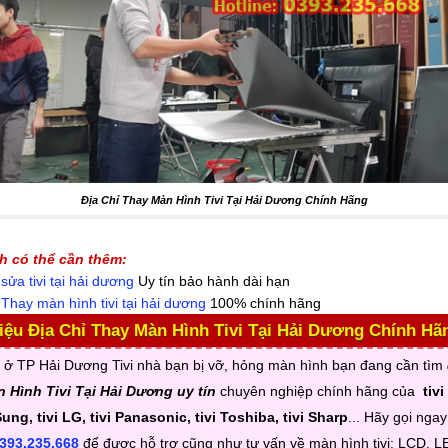
Địa Chỉ Thay Màn Hình Tivi Tại Hải Dương Chính Hãng
h có thể cần thêm:
sửa tivi tại hải dương
Uy tín bảo hành dài hạn
ụ
Thay màn hình tivi tại hải dương
100% chính hãng
iệu Địa Chỉ Thay Màn Hình Tivi Tại Hải Dương Chính Hã
 ở TP Hải Dương Tivi nhà bạn bị vỡ, hỏng màn hình bạn đang cần tìm
 Hình Tivi Tại Hải Dương uy tín
chuyên nghiệp chính hãng của
tivi
ung, tivi LG, tivi Panasonic, tivi Toshiba, tivi Sharp
... Hãy gọi ngay
393.235.668
để được hỗ trợ cũng như tư vấn về màn hình tivi: LCD, L