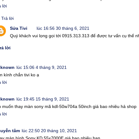
 lời
Trả lời
Sửa Tivi
lúc 16:56 30 tháng 6, 2021
Quý khách vui lọng gọi tới 0915.313.313 để được tư vấn cụ thể n
rả lời
nknown
lúc 15:06 4 tháng 9, 2021
n kính chắn tivi ko ạ
 lời
nknown
lúc 19:45 15 tháng 9, 2021
 muốn thay màn sony mã kdl-50w704a 50inch giá bao nhiêu hả shop
 lời
uyễn tâm
lúc 22:50 20 tháng 10, 2021
ay màn hình Sony KD 55x7000E giá bao nhiêu bạn