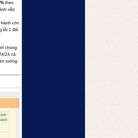
0%
theo
 ảnh vẫn
o hành còn
lỗi 1 đổi
ới chúng
24/24 cả
tin tưởng
Kinh
hành