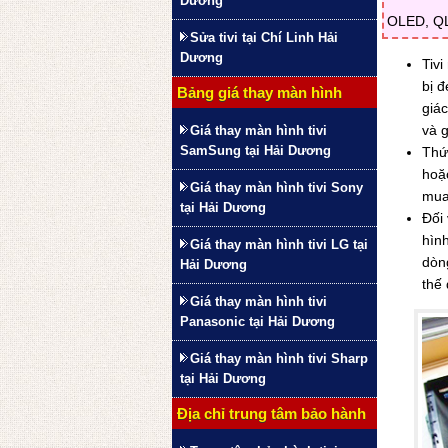
Dương
OLED, QLE
Sửa tivi tại Chí Linh Hải
Dương
Tiv
bị đ
Bảng giá thay màn hình
giác
và g
Giá thay màn hình tivi
SamSung tại Hải Dương
Thứ 
hoặ
Giá thay màn hình tivi Sony
mua 
tại Hải Dương
Đối
hìn
Giá thay màn hình tivi LG tại
dòn
Hải Dương
thế
Giá thay màn hình tivi
Panasonic tại Hải Dương
Giá thay màn hình tivi Sharp
tại Hải Dương
Địa chỉ trung tâm bảo hành