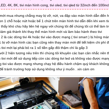
D, 4K, 8K, tivi màn hình cong, tivi oled, tivi qled từ 32inch đến 100inc
i mới mua nhưng chẳng may bị vỡ, nứt, va đập vào màn hình dẫn đến 
en 1 chỗ hoặc nứt hoặc bể 1 chút trên màn hình tivi dẫn đến khi xem ti
 thấy khó chịu hãy liên hệ ngay với chúng tôi để chúng tôi có thể làm t
iảm giá thành khi thay thế màn hình mới và làm bảo hành theo tivi
2 là các dòng tivi 4k hoặc tivi vào được mạng ( tivi smart ) bị hỏng mà
c bị vỡ màn hình các bạn cũng nên thay màn mới để tiết kiệm chi phí đ
tivi mới lại phải bỏ ra 1 số tiền gấp đôi thậm chí là gấp 3
 với 2 hiện tượng nêu trên thì chúng tôi khuyên các bạn cân nhắc nên 
h tivi mới để sử dụng tiếp còn các dòng tivi led và không vào được mạ
g tivi vào được mạng nhưng chạy hệ điều hành chậm quý khách không
 để tránh trường hợp sử dụng không như ý muốn . xin cám ơn