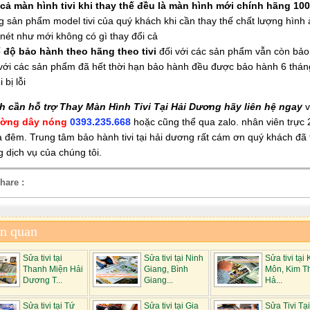
 cả màn hình tivi khi thay thế đều là màn hình mới chính hãng 10
g sản phẩm model tivi của quý khách khi cần thay thế chất lượng hình
 nét như mới không có gì thay đổi cả
 độ bảo hành theo hãng theo tivi
đối với các sản phẩm vẫn còn bả
 với các sản phẩm đã hết thời hạn bảo hành đều được bảo hành 6 tháng 
i bị lỗi
 cần hỗ trợ Thay Màn Hình Tivi Tại Hải Dương hãy liên hệ ngay
v
ờng dây nóng
0393.235.668
hoặc cũng thể qua zalo. nhân viên trực 
 đêm. Trung tâm bảo hành tivi tại hải dương rất cám ơn quý khách đã 
 dịch vụ của chúng tôi.
hare :
ên quan
Sửa tivi tại
Sửa tivi tại Ninh
Sửa tivi tại 
Thanh Miện Hải
Giang, Bình
Môn, Kim T
Dương T...
Giang...
Hả...
Sửa tivi tại Tứ
Sửa tivi tại Gia
Sửa Tivi Tại