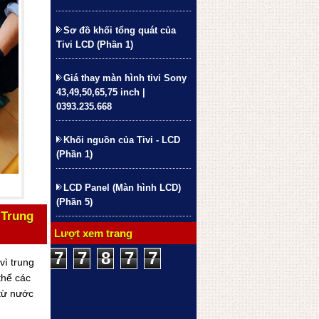
Sơ đồ khối tổng quát của
Tivi LCD (Phần 1)
Giá thay màn hình tivi Sony
43,49,50,65,75 inch |
0393.235.668
Khối nguồn của Tivi - LCD
(Phần 1)
LCD Panel (Màn hình LCD)
(Phần 5)
 Trung
Lượt xem trang
7
7
8
7
7
vì trung
8
thế các
 từ nước