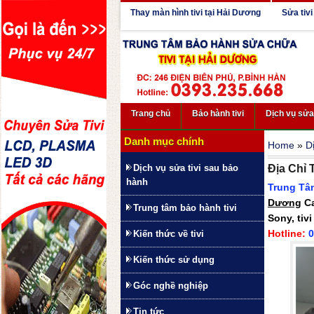
Thay màn hình tivi tại Hải Dương
Sửa tivi
Trang chủ
Bảo hành tivi
Dịch vụ sử
Danh mục chính
Home
»
D
Dịch vụ sửa tivi sau bảo
Địa Chỉ 
hành
Trung Tâ
Dương
Ca
Trung tâm bảo hành tivi
Sony, tivi
Hotline:
0
Kiến thức về tivi
Kiến thức sử dụng
Góc nghề nghiệp
Tin tức