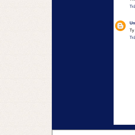
Trả
U
Ty
Trả