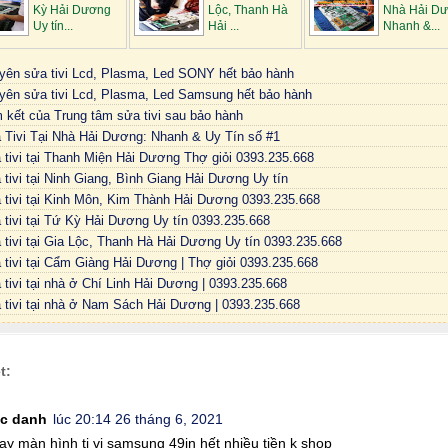
Kỳ Hải Dương
Lộc, Thanh Hà
Nhà Hải Dư
Uy tín...
Hải ...
Nhanh &...
yên sửa tivi Lcd, Plasma, Led SONY hết bảo hành
yên sửa tivi Lcd, Plasma, Led Samsung hết bảo hành
 kết của Trung tâm sửa tivi sau bảo hành
 Tivi Tại Nhà Hải Dương: Nhanh & Uy Tín số #1
 tivi tại Thanh Miện Hải Dương Thợ giỏi 0393.235.668
tivi tại Ninh Giang, Bình Giang Hải Dương Uy tín
 tivi tại Kinh Môn, Kim Thành Hải Dương 0393.235.668
 tivi tại Tứ Kỳ Hải Dương Uy tín 0393.235.668
 tivi tại Gia Lộc, Thanh Hà Hải Dương Uy tín 0393.235.668
 tivi tại Cẩm Giàng Hải Dương | Thợ giỏi 0393.235.668
tivi tại nhà ở Chí Linh Hải Dương | 0393.235.668
 tivi tại nhà ở Nam Sách Hải Dương | 0393.235.668
t:
c danh
lúc 20:14 26 tháng 6, 2021
ay màn hình ti vi samsung 49in hết nhiều tiền k shop