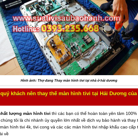
Hình ảnh: Thợ đang Thay màn hình tivi tại nhà ở hải dương
 quý khách nên thay thế màn hình tivi tại Hải Dương của
chất lượng màn hình tivi
thì các bạn có thể hoàn toàn yên tâm 100% 
chúng tôi là chi nhánh ủy quyền lớn nhất về dịch vụ bảo hành và thay 
 màn hình tivi 4k, tivi cong và các các màn hình tivi nhập khẩu cao cấp
ài về