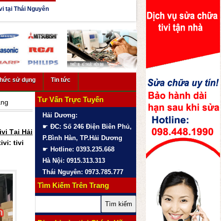
vi tại Thái Nguyên
thức sử dụng
Tin tức
Tư Vấn Trực Tuyến
ãng
Hải Dương:
☛
ĐC: Số 246 Điện Biên Phủ,
vi Tại Hải
P.Bình Hàn, TP.Hải Dương
i: tivi
☛
Hotline: 0393.235.668
Hà Nội: 0915.313.313
Thái Nguyên: 0973.785.777
Tìm Kiếm Trên Trang