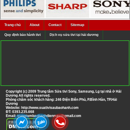
Trang chủ
About
Contact
Sitemap
Quy định bảo hành tivi
Dịch vụ sửa tivi tại hải dương
Copyright (c) 2009
Trung tâm Sửa tivi Sony, Samsung, Lg tại nhà ở Hải
Dương
All rights reserved.
Phòng chăm sóc khách hàng: 246 Điện Biên Phủ, P.Bình Hàn, TP.Hải
Dương
Website:
http://www.suativisaubaohanh.com
ĐT:
0393.235.668
Email:
trungtambaohanhdienmay@gmail.com