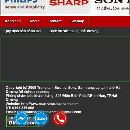
Trang chủ
About
Contact
Sitemap
Quy định bảo hành tivi
Dịch vụ sửa tivi tại hải dương
Copyright (c) 2009
Trung tâm Sửa tivi Sony, Samsung, Lg tại nhà ở Hải
Dương
All rights reserved.
Phòng chăm sóc khách hàng: 246 Điện Biên Phủ, P.Bình Hàn, TP.Hải
Dương
Website:
http://www.suativisaubaohanh.com
ĐT:
0393.235.668
Email:
trungtambaohanhdienmay@gmail.com