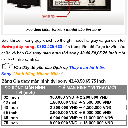
kiểm tra xem model của tivi sony
Hình ảnh:
Sau khi xem xong quý khách có thể ghi model ra giấy và gọi điện tới
đường dây nóng:
0393.235.668
của trung tâm để được tư vấn sửa
chữa và báo
Giá thay màn hình tivi sony 43,49,50,65,75 inch
một
cách chính xác nhất.
👉
Vào đây để yêu cầu Dịch vụ
Thay màn hình tivi
Sony
Chính Hãng Nhanh Nhất
!
Bảng Giá thay màn hình tivi sony 43,49,50,65,75 inch
ĐỘ RỘNG MÀN HÌNH
GIÁ MÀN HÌNH TIVI THAY MỚI
TIVI (inch)
32 inch
900.000 VNĐ
2.200.000 VNĐ
➜
43 inch
1.800.000 VNĐ
3.500.000 VNĐ
➜
49 inch
2.200.000 VNĐ
4.500.000 VNĐ
➜
55 inch
3.500.000 VNĐ
6.000.000 VNĐ
➜
65 inch
6.000.000 VNĐ
11.000.000 VNĐ
➜
75 inch
8.000.000 VNĐ
15.000.000 VNĐ
➜