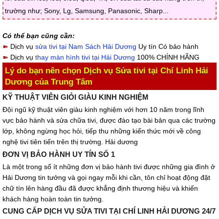
trường như; Sony, Lg, Samsung, Panasonic, Sharp...
Có thể bạn cũng cần:
➽
Dịch vụ
sửa tivi tại Nam Sách Hải Dương
Uy tín Có bảo hành
➽
Dịch vụ
thay màn hình tivi tại Hải Dương
100% CHÍNH HÃNG
Lý do bạn nên chọn Dịch vụ Sửa tivi tại Chí Linh Hải
Dương của Trung Tâm
KỸ THUẬT VIÊN GIỎI GIÀU KINH NGHIỆM
Đội ngũ kỹ thuật viên giàu kinh nghiệm với hơn 10 năm trong lĩnh
vực bảo hành và sửa chữa tivi, được đào tạo bài bản qua các trường
lớp, không ngừng học hỏi, tiếp thu những kiến thức mới về công
nghệ tivi tiên tiến trên thị trường. Hải dương
ĐƠN VỊ BẢO HÀNH UY TÍN SỐ 1
Là một trong số ít những đơn vị bảo hành tivi được những gia đình ở
Hải Dương tin tưởng và gọi ngay mỗi khi cần, tôn chỉ hoạt động đặt
chữ tín lên hàng đầu đã được khẳng định thương hiệu và khiến
khách hàng hoàn toàn tin tưởng.
CUNG CẤP DỊCH VỤ SỬA TIVI TẠI CHÍ LINH HẢI DƯƠNG 24/7