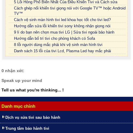
5 Lỗi Hỏng Phổ Biến Nhất Của Điều Khiển Tivi và Cách sửa
Cách ghép nối khiển tivi giọng nói với Google TV™ hoặc Android
TV™
Cách vệ sinh màn hình tivi led khoa học tốt cho tivi led?
Hướng dẫn sửa lỗi khiển tivi sony không nhận giọng nói
9 lí do bạn nên chọn mua tivi LG | Sửa tivi ngoài bảo hành
Hướng dẫn bố trí tivi cho phòng khách có Sofa
8 lỗi người dùng mắc phải khi vệ sinh màn hình tivi
Danh sách 15 lỗi của tivi Lcd, Plasma Led hay mắc phải
0 nhận xét:
Speak up your mind
Tell us what you're thinking... !
Danh mục chính
Dịch vụ sửa tivi sau bảo hành
Trung tâm bảo hành tivi