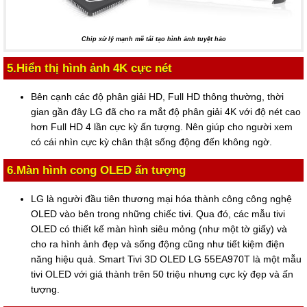
Chip xử lý mạnh mẽ tái tạo hình ảnh tuyệt hảo
5.Hiển thị hình ảnh 4K cực nét
Bên cạnh các độ phân giải HD, Full HD thông thường, thời
gian gần đây LG đã cho ra mắt độ phân giải 4K với độ nét cao
hơn Full HD 4 lần cực kỳ ấn tượng. Nên giúp cho người xem
có cái nhìn cực kỳ chân thật sống động đến không ngờ.
6.Màn hình cong OLED ấn tượng
LG là người đầu tiên thương mại hóa thành công công nghệ
OLED vào bên trong những chiếc tivi. Qua đó, các mẫu tivi
OLED có thiết kế màn hình siêu mỏng (như một tờ giấy) và
cho ra hình ảnh đẹp và sống động cũng như tiết kiệm điện
năng hiệu quả. Smart Tivi 3D OLED LG 55EA970T là một mẫu
tivi OLED với giá thành trên 50 triệu nhưng cực kỳ đẹp và ấn
tượng.