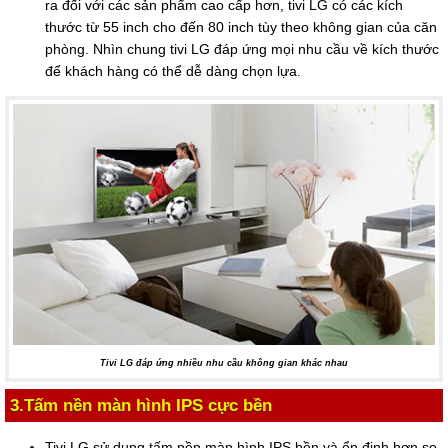
ra đối với các sản phẩm cao cấp hơn, tivi LG có các kích
thước từ 55 inch cho đến 80 inch tùy theo không gian của căn
phòng. Nhìn chung tivi LG đáp ứng mọi nhu cầu về kích thước
để khách hàng có thể dễ dàng chọn lựa.
Tivi LG đáp ứng nhiều nhu cầu không gian khác nhau
3.Tấm nền màn hình IPS cực bền
Tivi LG sử dụng tấm nền màn hình IPS bền và ổn định hơn so