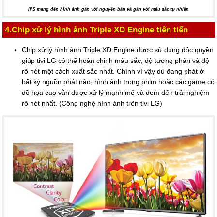
IPS mang đến hình ảnh gần với nguyên bản và gần với màu sắc tự nhiên
4.Chip xử lý hình ảnh Triple XD Engine tiên tiến
Chip xử lý hình ảnh Triple XD Engine được sử dụng độc quyền
giúp tivi LG có thể hoàn chỉnh màu sắc, độ tương phản và độ
rõ nét một cách xuất sắc nhất. Chính vì vậy dù đang phát ở
bất kỳ nguồn phát nào, hình ảnh trong phim hoặc các game có
đồ họa cao vẫn được xử lý mạnh mẽ và đem đến trải nghiệm
rõ nét nhất. (Công nghệ hình ảnh trên tivi LG)