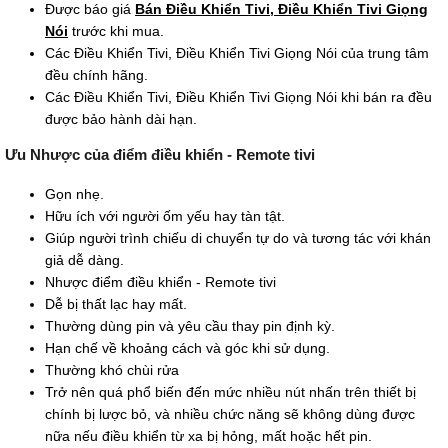
Được báo giá
Bán Điều Khiển Tivi, Điều Khiển Tivi Giọng
Nói
trước khi mua.
Các Điều Khiển Tivi, Điều Khiển Tivi Giọng Nói của trung tâm
đều chính hãng.
Các Điều Khiển Tivi, Điều Khiển Tivi Giọng Nói khi bán ra đều
được bảo hành dài hạn.
Ưu Nhược của điểm điều khiển - Remote tivi
Gọn nhẹ.
Hữu ích với người ốm yếu hay tàn tật.
Giúp người trình chiếu di chuyển tự do và tương tác với khán
giả dễ dàng.
Nhược điểm điều khiển - Remote tivi
Dễ bị thất lạc hay mất.
Thường dùng pin và yêu cầu thay pin định kỳ.
Hạn chế về khoảng cách và góc khi sử dụng.
Thường khó chùi rửa
Trở nên quá phổ biến đến mức nhiều nút nhấn trên thiết bị
chính bị lược bỏ, và nhiều chức năng sẽ không dùng được
nữa nếu điều khiển từ xa bị hỏng, mất hoặc hết pin.