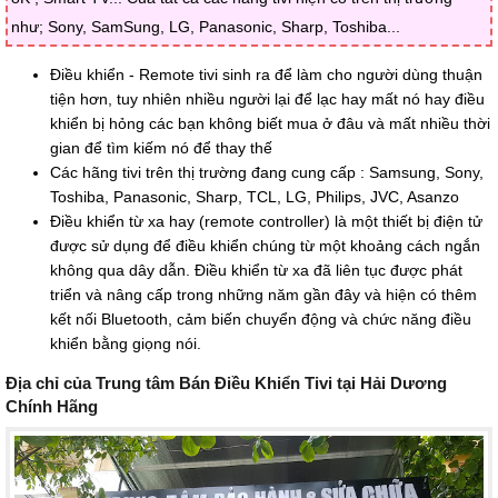
như; Sony, SamSung, LG, Panasonic, Sharp, Toshiba...
Điều khiển - Remote tivi sinh ra để làm cho người dùng thuận
tiện hơn, tuy nhiên nhiều người lại để lạc hay mất nó hay điều
khiển bị hỏng các bạn không biết mua ở đâu và mất nhiều thời
gian để tìm kiếm nó để thay thế
Các hãng tivi trên thị trường đang cung cấp : Samsung, Sony,
Toshiba, Panasonic, Sharp, TCL, LG, Philips, JVC, Asanzo
Điều khiển từ xa hay (remote controller) là một thiết bị điện tử
được sử dụng để điều khiển chúng từ một khoảng cách ngắn
không qua dây dẫn. Điều khiển từ xa đã liên tục được phát
triển và nâng cấp trong những năm gần đây và hiện có thêm
kết nối Bluetooth, cảm biến chuyển động và chức năng điều
khiển bằng giọng nói.
Địa chỉ của Trung tâm Bán Điều Khiển Tivi tại Hải Dương
Chính Hãng