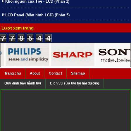
Khối nguồn của Tivi - LCD (Phần 1)
LCD Panel (Màn hình LCD) (Phần 5)
Lượt xem trang
7
7
8
5
4
4
Trang chủ
About
Contact
Sitemap
Quy định bảo hành tivi
Dịch vụ sửa tivi tại hải dương