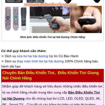
Hình ảnh: Điều Khiển Tivi tại Hải Dương Chính Hãng
Có thể quý khách cần thêm:
➢
Dịch vụ
sửa tivi tại hải dương
Uy tín Có Bảo Hành
➢
Dịch vụ
thay màn hình tivi tại hải dương
100% Chính hãng bảo
hành dài hạn
Chuyên Bán Điều Khiển Tivi, Điều Khiển Tivi Giọng
Nói Chính Hãng
Nhằm giúp đỡ khách hàng sở hữu được những chiếc điều khiển tivi
từ xa chính hãng chuẩn trung tâm cung cấp
Bán Điều Khiển Tivi
tại Hải Dương
cho đủ chủng loại tivi LCD, LED, OLED, QLED, 4K,
8K , Smart TV... Của tất cả các hãng tivi hiện có trên thị trường