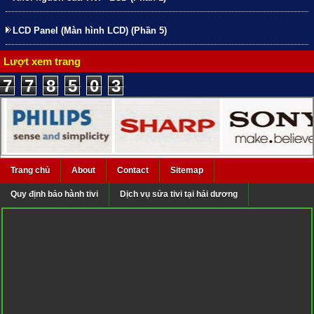
LCD Panel (Màn hình LCD) (Phần 5)
Lượt xem trang
7
7
8
5
0
3
Trang chủ
About
Contact
Sitemap
Quy định bảo hành tivi
Dịch vụ sửa tivi tại hải dương