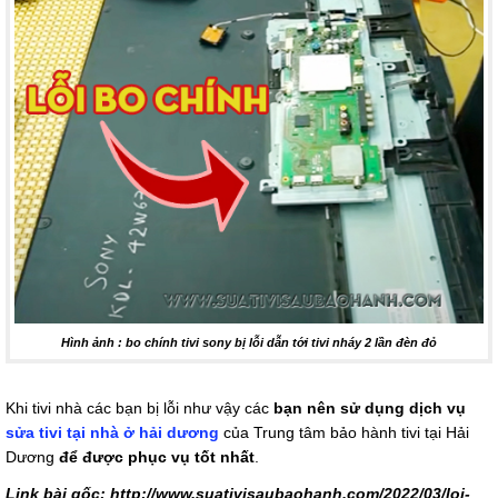
Hình ảnh : bo chính tivi sony bị lỗi dẫn tới tivi nháy 2 lần đèn đỏ
Khi tivi nhà các bạn bị lỗi như vậy các
bạn nên sử dụng dịch vụ
sửa tivi tại nhà ở hải dương
của Trung tâm bảo hành tivi tại Hải
Dương
để được phục vụ tốt nhất
.
Link bài gốc: http://www.suativisaubaohanh.com/2022/03/loi-