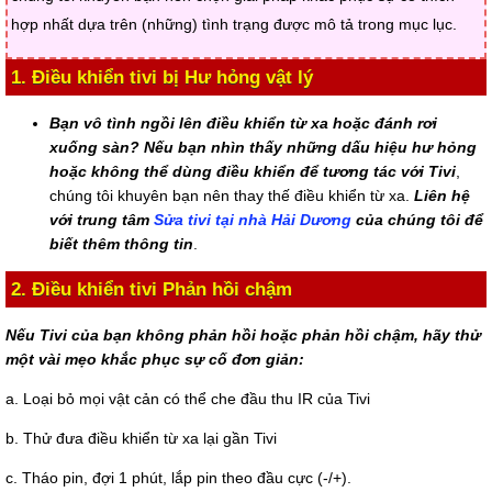
hợp nhất dựa trên (những) tình trạng được mô tả trong mục lục.
1. Điều khiển tivi bị Hư hỏng vật lý
Bạn vô tình ngồi lên điều khiển từ xa hoặc đánh rơi
xuống sàn? Nếu bạn nhìn thấy những dấu hiệu hư hỏng
hoặc không thể dùng điều khiển để tương tác với Tivi
,
chúng tôi khuyên bạn nên thay thế điều khiển từ xa.
Liên hệ
với trung tâm
Sửa tivi tại nhà Hải Dương
của chúng tôi để
biết thêm thông tin
.
2. Điều khiển tivi Phản hồi chậm
Nếu Tivi của bạn không phản hồi hoặc phản hồi chậm, hãy thử
một vài mẹo khắc phục sự cố đơn giản:
a. Loại bỏ mọi vật cản có thể che đầu thu IR của Tivi
b. Thử đưa điều khiển từ xa lại gần Tivi
c. Tháo pin, đợi 1 phút, lắp pin theo đầu cực (-/+).