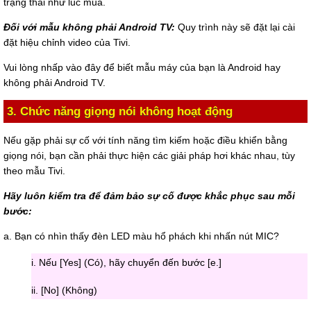
trạng thái như lúc mua.
Đối với mẫu không phải Android TV:
Quy trình này sẽ đặt lại cài
đặt hiệu chỉnh video của Tivi.
Vui lòng nhấp vào đây để biết mẫu máy của bạn là Android hay
không phải Android TV.
3. Chức năng giọng nói không hoạt động
Nếu gặp phải sự cố với tính năng tìm kiếm hoặc điều khiển bằng
giọng nói, bạn cần phải thực hiện các giải pháp hơi khác nhau, tùy
theo mẫu Tivi.
Hãy luôn kiểm tra để đảm bảo sự cố được khắc phục sau mỗi
bước:
a. Bạn có nhìn thấy đèn LED màu hổ phách khi nhấn nút MIC?
i. Nếu [Yes] (Có), hãy chuyển đến bước [e.]
ii. [No] (Không)