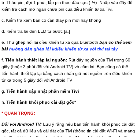
b. Tháo pin, đợi 1 phút, lắp pin theo đầu cực (-/+). Nhấp vào đây để
kiểm tra cách mở ngăn chứa pin của điều khiển từ xa Tivi.
c. Kiểm tra xem bạn có cần thay pin mới hay không
d. Kiểm tra lại đèn LED từ bước [a.]
e. Thử ghép nối lại điều khiển từ xa qua Bluetooth
bạn có thể xem
bài
hướng dẫn ghép lỗi kđiều khiển từ xa với tivi tại tây
f.
Tiến hành thiết lập lại nguồn:
Rút dây nguồn của Tivi trong 60
giây (hoặc 2 phút đối với Android TV) và cắm lại. Bạn cũng có thể
tiến hành thiết lập lại bằng cách nhấn giữ nút nguồn trên điều khiển
từ xa trong 5 giây đối với Android TV
g.
Tiến hành cập nhật phần mềm Tivi
h.
Tiến hành khôi phục cài đặt gốc*
* QUAN TRỌNG:
Đối với Android TV:
Lưu ý rằng nếu bạn tiến hành khôi phục cài đặt
gốc, tất cả dữ liệu và cài đặt của Tivi (thông tin cài đặt Wi-Fi và mạng