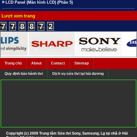
LCD Panel (Màn hình LCD) (Phần 5)
Lượt xem trang
7
7
8
8
7
2
Trang chủ
About
Contact
Sitemap
Quy định bảo hành tivi
Dịch vụ sửa tivi tại hải dương
Copyright (c) 2009
Trung tâm Sửa tivi Sony, Samsung, Lg tại nhà ở Hải