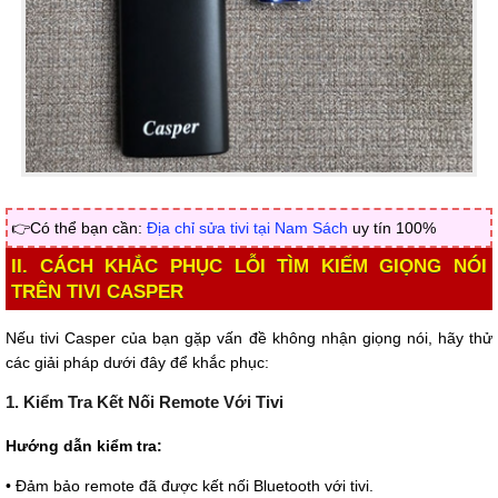
👉Có thể bạn cần:
Địa chỉ sửa tivi tại Nam Sách
uy tín 100%
II. CÁCH KHẮC PHỤC LỖI TÌM KIẾM GIỌNG NÓI
TRÊN TIVI CASPER
Nếu tivi Casper của bạn gặp vấn đề không nhận giọng nói, hãy thử
các giải pháp dưới đây để khắc phục:
1. Kiểm Tra Kết Nối Remote Với Tivi
Hướng dẫn kiểm tra:
• Đảm bảo remote đã được kết nối Bluetooth với tivi.