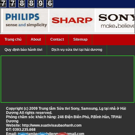
7
7
8
8
9
6
Trang chủ
About
Contact
Sitemap
Quy định bảo hành tivi
Dịch vụ sửa tivi tại hải dương
Copyright (c) 2009
Trung tâm Sửa tivi Sony, Samsung, Lg tại nhà ở Hải
Dương
All rights reserved.
Phòng chăm sóc khách hàng: 246 Điện Biên Phủ, P.Bình Hàn, TP.Hải
Dương
Website:
http://www.suativisaubaohanh.com
ĐT:
0393.235.668
Email:
trungtambaohanhdienmay@gmail.com