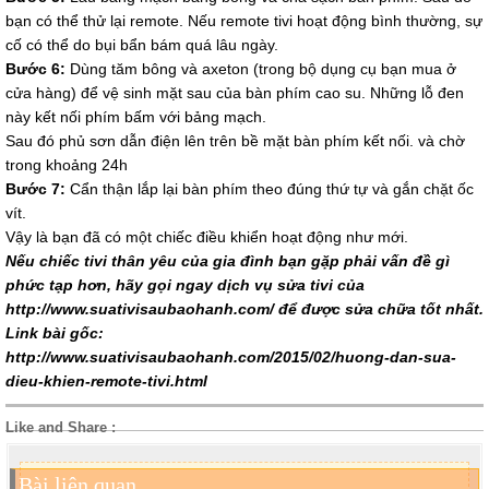
bạn có thể thử lại remote. Nếu remote tivi hoạt động bình thường, sự
cố có thể do bụi bẩn bám quá lâu ngày.
Bước 6:
Dùng tăm bông và axeton (trong bộ dụng cụ bạn mua ở
cửa hàng) để vệ sinh mặt sau của bàn phím cao su. Những lỗ đen
này kết nối phím bấm với bảng mạch.
Sau đó phủ sơn dẫn điện lên trên bề mặt bàn phím kết nối. và chờ
trong khoảng 24h
Bước 7:
Cẩn thận lắp lại bàn phím theo đúng thứ tự và gắn chặt ốc
vít.
Vậy là bạn đã có một chiếc điều khiển hoạt động như mới.
Nếu chiếc tivi thân yêu của gia đình bạn gặp phải vấn đề gì
phức tạp hơn, hãy gọi ngay dịch vụ sửa tivi của
http://www.suativisaubaohanh.com/ để được sửa chữa tốt nhất.
Link bài gốc:
http://www.suativisaubaohanh.com/2015/02/huong-dan-sua-
dieu-khien-remote-tivi.html
Like and Share :
Bài liên quan