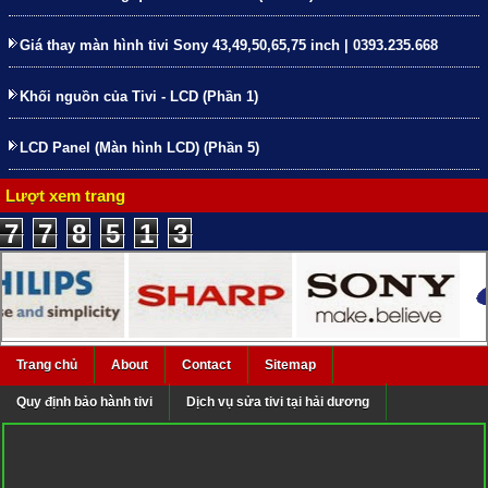
Giá thay màn hình tivi Sony 43,49,50,65,75 inch | 0393.235.668
Khối nguồn của Tivi - LCD (Phần 1)
LCD Panel (Màn hình LCD) (Phần 5)
Lượt xem trang
7
7
8
5
1
3
Trang chủ
About
Contact
Sitemap
Quy định bảo hành tivi
Dịch vụ sửa tivi tại hải dương