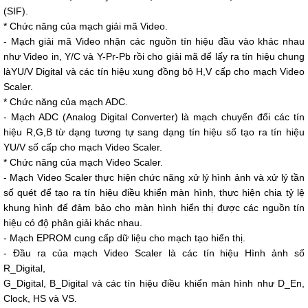
(SIF).
* Chức năng của mạch giải mã Video.
- Mạch giải mã Video nhận các nguồn tín hiệu đầu vào khác nhau
như Video in, Y/C và Y-Pr-Pb rồi cho giải mã để lấy ra tín hiệu chung
làYU/V Digital và các tín hiệu xung đồng bộ H,V cấp cho mạch Video
Scaler.
* Chức năng của mạch ADC.
- Mạch ADC (Analog Digital Converter) là mạch chuyển đổi các tín
hiệu R,G,B từ dạng tương tự sang dạng tín hiệu số tạo ra tín hiệu
YU/V số cấp cho mạch Video Scaler.
* Chức năng của mạch Video Scaler.
- Mạch Video Scaler thực hiện chức năng xử lý hình ảnh và xử lý tần
số quét để tạo ra tín hiệu điều khiển màn hình, thực hiện chia tỷ lệ
khung hình để đảm bảo cho màn hình hiển thị được các nguồn tín
hiệu có độ phân giải khác nhau.
- Mạch EPROM cung cấp dữ liệu cho mạch tạo hiển thị.
- Đầu ra của mạch Video Scaler là các tín hiệu Hình ảnh số
R_Digital,
G_Digital, B_Digital và các tín hiệu điều khiển màn hình như D_En,
Clock, HS và VS.