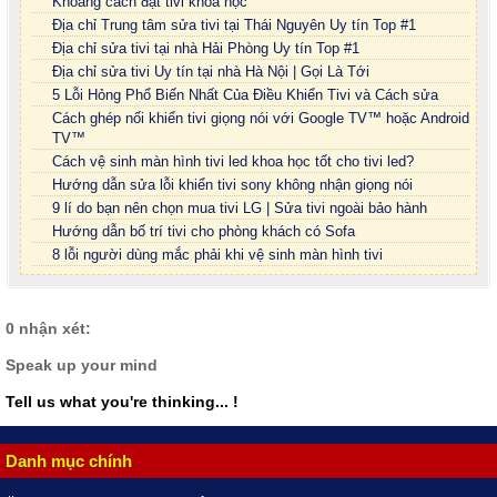
Khoảng cách đặt tivi khoa học
Địa chỉ Trung tâm sửa tivi tại Thái Nguyên Uy tín Top #1
Địa chỉ sửa tivi tại nhà Hải Phòng Uy tín Top #1
Địa chỉ sửa tivi Uy tín tại nhà Hà Nội | Gọi Là Tới
5 Lỗi Hỏng Phổ Biến Nhất Của Điều Khiển Tivi và Cách sửa
Cách ghép nối khiển tivi giọng nói với Google TV™ hoặc Android
TV™
Cách vệ sinh màn hình tivi led khoa học tốt cho tivi led?
Hướng dẫn sửa lỗi khiển tivi sony không nhận giọng nói
9 lí do bạn nên chọn mua tivi LG | Sửa tivi ngoài bảo hành
Hướng dẫn bố trí tivi cho phòng khách có Sofa
8 lỗi người dùng mắc phải khi vệ sinh màn hình tivi
0 nhận xét:
Speak up your mind
Tell us what you're thinking... !
Danh mục chính