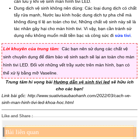
cần lưu ý khi vệ sinh màn hình tivi LED.
Dung dịch vệ sinh không nên dùng: Các loại dung dịch có chất
tẩy rửa mạnh, Nước lau kính hoặc dung dịch tự pha chế mà
không đúng tỉ lệ an toàn cho tivi, Những chất vệ sinh này sẽ là
tác nhân gây hại cho màn hình tivi. Vì vậy, bạn cần tránh sử
dụng nếu không muốn mất tiền bạc và công sức đi
sửa tivi
.
Lời khuyên của trung tâm:
Các bạn nên sử dụng các chất vệ
sinh chuyên dụng để đảm bảo vệ sinh sạch sẽ lại an toàn cho màn
hình tivi LED. Đối với những vết trầy xước trên màn hình, bạn có
thể xử lý bằng mỡ Vaseline.
Trung tâm hi vọng bài
Hướng dẫn vệ sinh tivi led
sẽ hữu ích
cho các bạn!
Link bài gốc: http://www.suativisaubaohanh.com/2022/03/cach-ve-
sinh-man-hinh-tivi-led-khoa-hoc.html
Like and Share :
Bài liên quan