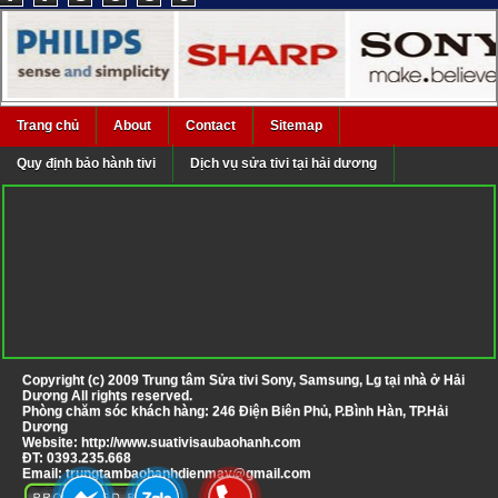
Trang chủ
About
Contact
Sitemap
Quy định bảo hành tivi
Dịch vụ sửa tivi tại hải dương
Copyright (c) 2009
Trung tâm Sửa tivi Sony, Samsung, Lg tại nhà ở Hải
Dương
All rights reserved.
Phòng chăm sóc khách hàng: 246 Điện Biên Phủ, P.Bình Hàn, TP.Hải
Dương
Website:
http://www.suativisaubaohanh.com
ĐT:
0393.235.668
Email:
trungtambaohanhdienmay@gmail.com