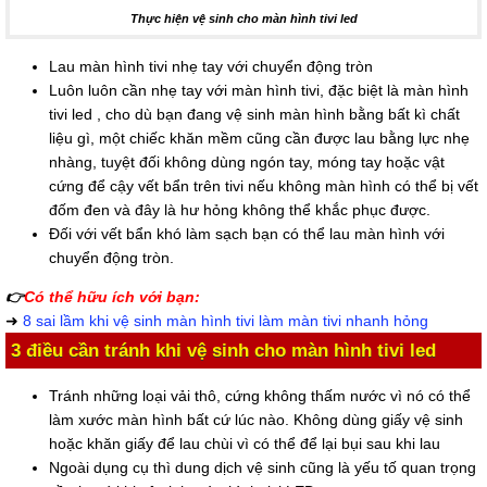
Thực hiện vệ sinh cho màn hình tivi led
Lau màn hình tivi nhẹ tay với chuyển động tròn
Luôn luôn cần nhẹ tay với màn hình tivi, đặc biệt là màn hình
tivi led , cho dù bạn đang vệ sinh màn hình bằng bất kì chất
liệu gì, một chiếc khăn mềm cũng cần được lau bằng lực nhẹ
nhàng, tuyệt đối không dùng ngón tay, móng tay hoặc vật
cứng để cậy vết bẩn trên tivi nếu không màn hình có thể bị vết
đốm đen và đây là hư hỏng không thể khắc phục được.
Đối với vết bẩn khó làm sạch bạn có thể lau màn hình với
chuyển động tròn.
👉
Có thể hữu ích với bạn:
➜
8 sai lầm khi vệ sinh màn hình tivi làm màn tivi nhanh hỏng
3 điều cần tránh khi vệ sinh cho màn hình tivi led
Tránh những loại vải thô, cứng không thấm nước vì nó có thể
làm xước màn hình bất cứ lúc nào. Không dùng giấy vệ sinh
hoặc khăn giấy để lau chùi vì có thể để lại bụi sau khi lau
Ngoài dụng cụ thì dung dịch vệ sinh cũng là yếu tố quan trọng