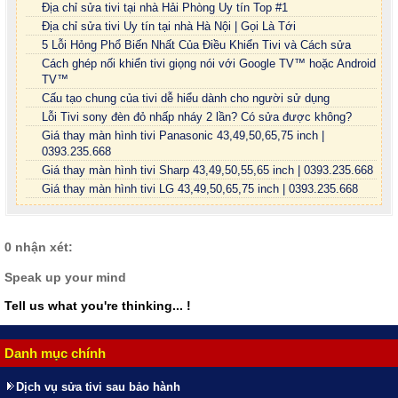
Địa chỉ sửa tivi tại nhà Hải Phòng Uy tín Top #1
Địa chỉ sửa tivi Uy tín tại nhà Hà Nội | Gọi Là Tới
5 Lỗi Hỏng Phổ Biến Nhất Của Điều Khiển Tivi và Cách sửa
Cách ghép nối khiển tivi giọng nói với Google TV™ hoặc Android
TV™
Cấu tạo chung của tivi dễ hiểu dành cho người sử dụng
Lỗi Tivi sony đèn đỏ nhấp nháy 2 lần? Có sửa được không?
Giá thay màn hình tivi Panasonic 43,49,50,65,75 inch |
0393.235.668
Giá thay màn hình tivi Sharp 43,49,50,55,65 inch | 0393.235.668
Giá thay màn hình tivi LG 43,49,50,65,75 inch | 0393.235.668
0 nhận xét:
Speak up your mind
Tell us what you're thinking... !
Danh mục chính
Dịch vụ sửa tivi sau bảo hành