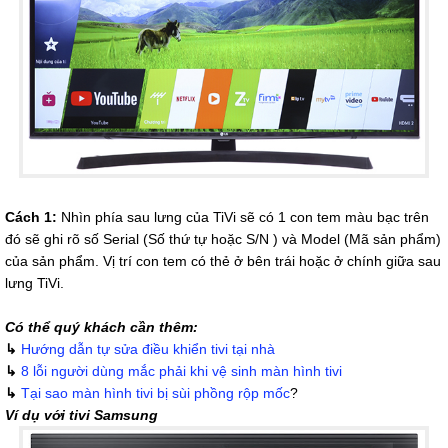
Cách 1:
Nhìn phía sau lưng của TiVi sẽ có 1 con tem màu bạc trên
đó sẽ ghi rõ số Serial (Số thứ tự hoặc S/N ) và Model (Mã sản phẩm)
của sản phẩm. Vị trí con tem có thẻ ở bên trái hoặc ở chính giữa sau
lưng TiVi.
Có thể quý khách cần thêm:
↳
Hướng dẫn tự sửa điều khiển tivi tại nhà
↳
8 lỗi người dùng mắc phải khi vệ sinh màn hình tivi
↳
Tại sao màn hình tivi bị sùi phồng rộp mốc
?
Ví dụ với tivi Samsung